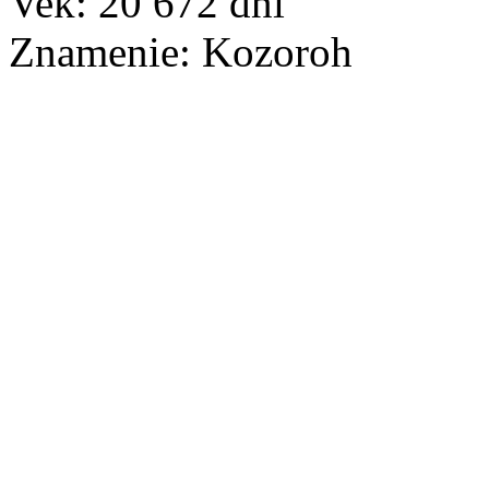
Vek:
20 672
dní
Znamenie:
Kozoroh