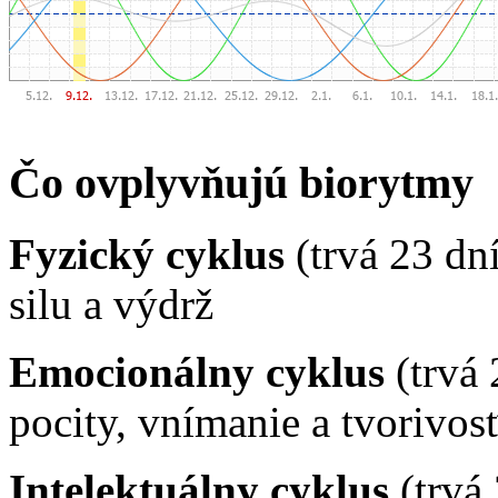
Čo ovplyvňujú biorytmy
Fyzický cyklus
(trvá 23 dn
silu a výdrž
Emocionálny cyklus
(trvá 
pocity, vnímanie a tvorivos
Intelektuálny cyklus
(trvá