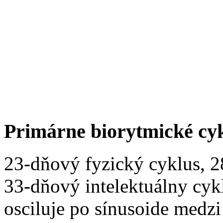
Primárne biorytmické cy
23-dňový fyzický cyklus, 
33-dňový intelektuálny cyk
osciluje po sínusoide medz