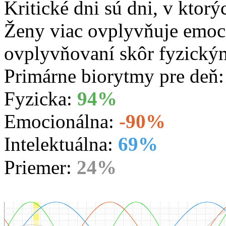
Kritické dni sú dni, v ktorý
Ženy viac ovplyvňuje emoc
ovplyvňovaní skôr fyzický
Primárne biorytmy pre deň
Fyzicka:
94%
Emocionálna:
-90%
Intelektuálna:
69%
Priemer:
24%