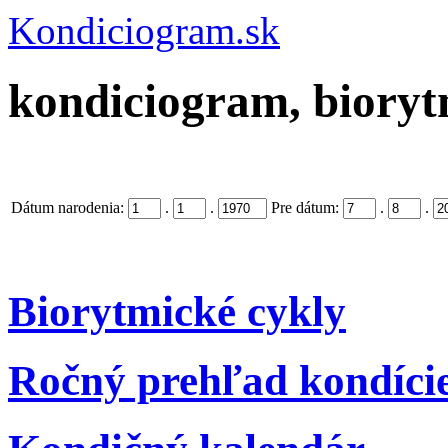
Kondiciogram.sk
kondiciogram, biorytm
Dátum narodenia:
.
.
Pre dátum:
.
.
Biorytmické cykly
Ročný prehľad kondíci