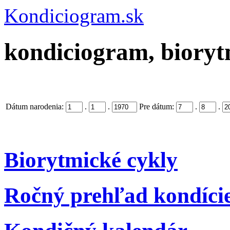
Kondiciogram.sk
kondiciogram, biorytm
Dátum narodenia:
.
.
Pre dátum:
.
.
Biorytmické cykly
Ročný prehľad kondíci