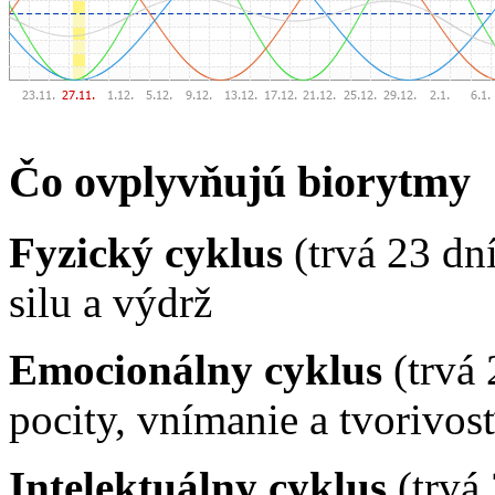
Čo ovplyvňujú biorytmy
Fyzický cyklus
(trvá 23 dn
silu a výdrž
Emocionálny cyklus
(trvá 
pocity, vnímanie a tvorivos
Intelektuálny cyklus
(trvá