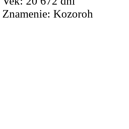
Vek:
20 672
dní
Znamenie:
Kozoroh