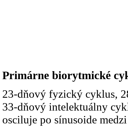
Primárne biorytmické cy
23-dňový fyzický cyklus, 
33-dňový intelektuálny cyk
osciluje po sínusoide medz