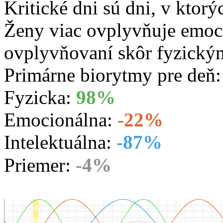
Kritické dni sú dni, v ktorý
Ženy viac ovplyvňuje emoc
ovplyvňovaní skôr fyzický
Primárne biorytmy pre deň
Fyzicka:
98%
Emocionálna:
-22%
Intelektuálna:
-87%
Priemer:
-4%