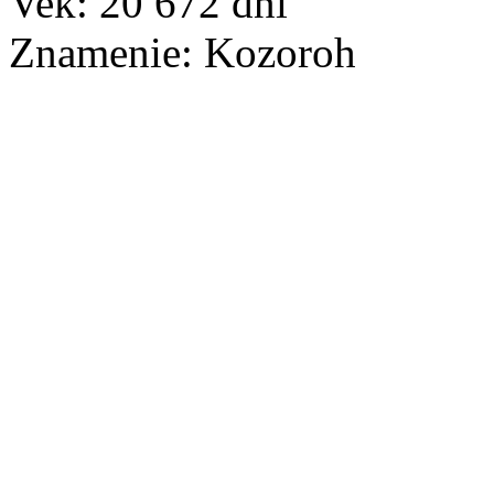
Vek:
20 672
dní
Znamenie:
Kozoroh