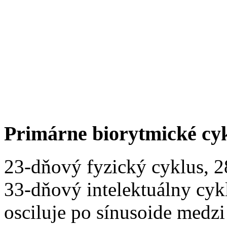
Primárne biorytmické cy
23-dňový fyzický cyklus, 
33-dňový intelektuálny cyk
osciluje po sínusoide medz