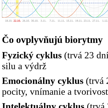
Čo ovplyvňujú biorytmy
Fyzický cyklus
(trvá 23 dn
silu a výdrž
Emocionálny cyklus
(trvá 
pocity, vnímanie a tvorivos
Intelektuálny cyklus
(trvá