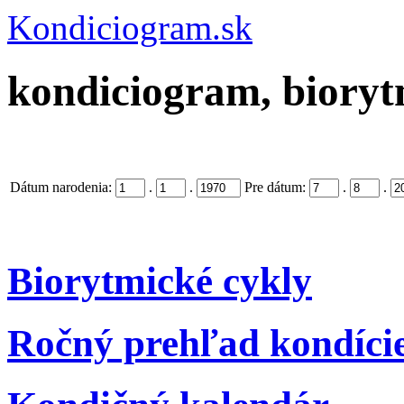
Kondiciogram.sk
kondiciogram, biorytm
Dátum narodenia:
.
.
Pre dátum:
.
.
Biorytmické cykly
Ročný prehľad kondíci