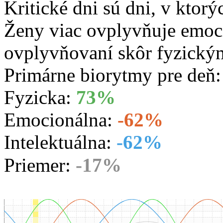
Kritické dni sú dni, v ktorý
Ženy viac ovplyvňuje emoc
ovplyvňovaní skôr fyzický
Primárne biorytmy pre deň
Fyzicka:
73%
Emocionálna:
-62%
Intelektuálna:
-62%
Priemer:
-17%