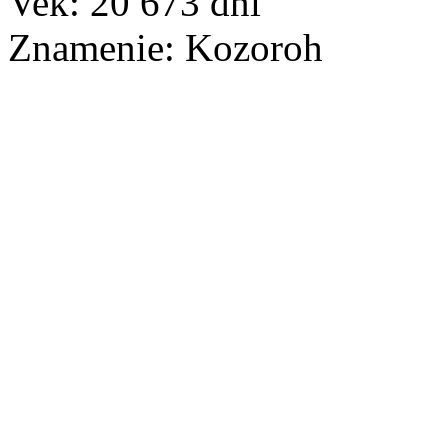
Vek:
20 673
dní
Znamenie:
Kozoroh