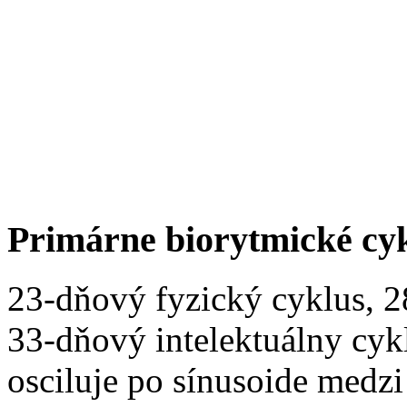
Primárne biorytmické cy
23-dňový fyzický cyklus, 
33-dňový intelektuálny cyk
osciluje po sínusoide medz