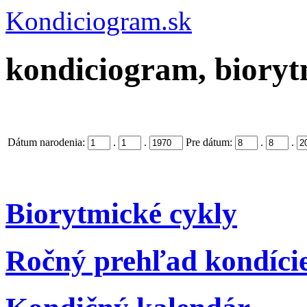
Kondiciogram.sk
kondiciogram, biorytm
Dátum narodenia:
.
.
Pre dátum:
.
.
Biorytmické cykly
Ročný prehľad kondíci