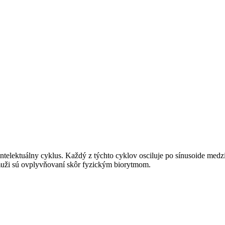
elektuálny cyklus. Každý z týchto cyklov osciluje po sínusoide medzi
muži sú ovplyvňovaní skôr fyzickým biorytmom.