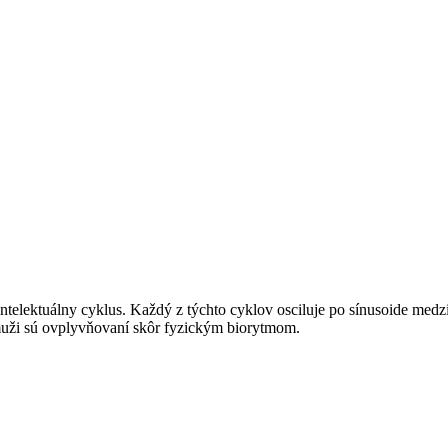
elektuálny cyklus. Každý z týchto cyklov osciluje po sínusoide medzi
muži sú ovplyvňovaní skôr fyzickým biorytmom.