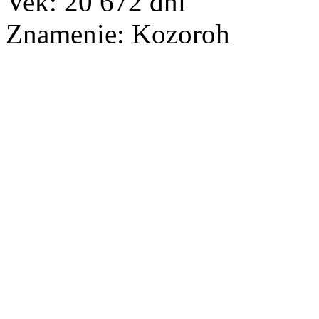
Vek:
20 672
dní
Znamenie:
Kozoroh