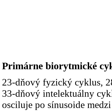
Primárne biorytmické cy
23-dňový fyzický cyklus, 
33-dňový intelektuálny cyk
osciluje po sínusoide medz