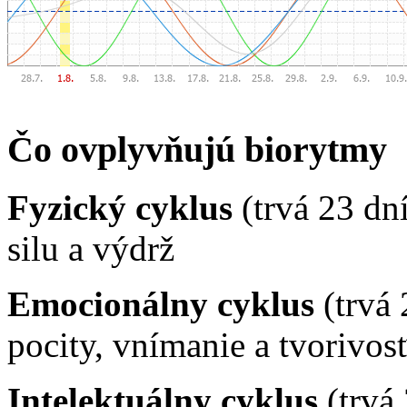
Čo ovplyvňujú biorytmy
Fyzický cyklus
(trvá 23 dn
silu a výdrž
Emocionálny cyklus
(trvá 
pocity, vnímanie a tvorivos
Intelektuálny cyklus
(trvá