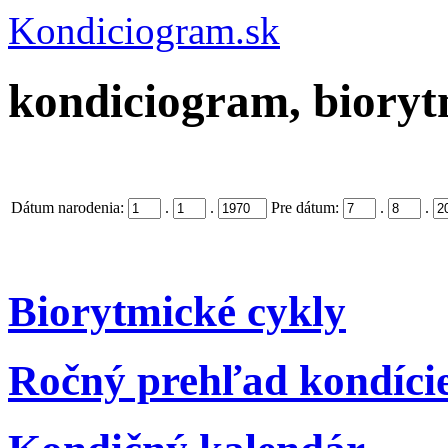
Kondiciogram.sk
kondiciogram, biorytm
Dátum narodenia:
.
.
Pre dátum:
.
.
Biorytmické cykly
Ročný prehľad kondíci