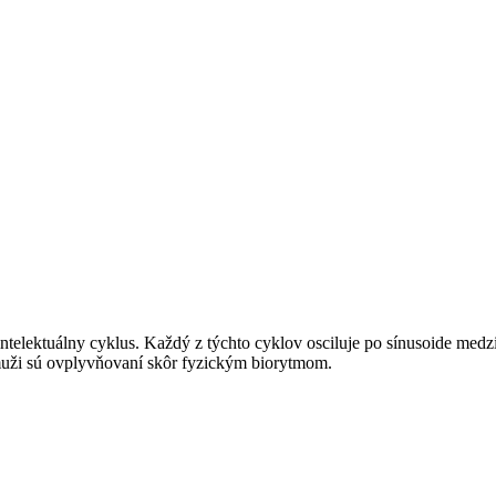
elektuálny cyklus. Každý z týchto cyklov osciluje po sínusoide medzi
muži sú ovplyvňovaní skôr fyzickým biorytmom.