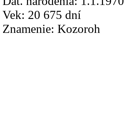
Dát. narodenia:
1.1.1970
Vek:
20 675
dní
Znamenie:
Kozoroh