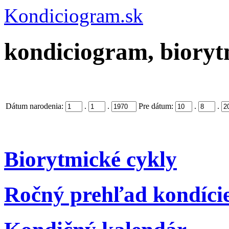
Kondiciogram.sk
kondiciogram, biorytm
Dátum narodenia:
.
.
Pre dátum:
.
.
Biorytmické cykly
Ročný prehľad kondíci