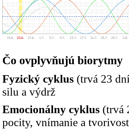
Čo ovplyvňujú biorytmy
Fyzický cyklus
(trvá 23 dn
silu a výdrž
Emocionálny cyklus
(trvá 
pocity, vnímanie a tvorivos