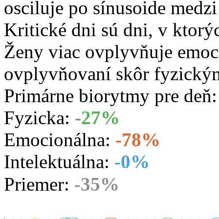
osciluje po sínusoide medz
Kritické dni sú dni, v ktorý
Ženy viac ovplyvňuje emoc
ovplyvňovaní skôr fyzický
Primárne biorytmy pre deň
Fyzicka:
-27%
Emocionálna:
-78%
Intelektuálna:
-0%
Priemer:
-35%