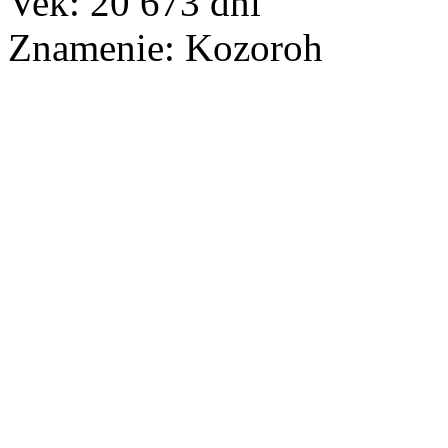
Vek:
20 673
dní
Znamenie:
Kozoroh