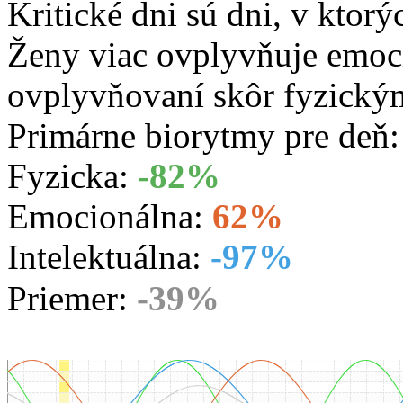
Kritické dni sú dni, v ktorý
Ženy viac ovplyvňuje emoc
ovplyvňovaní skôr fyzický
Primárne biorytmy pre deň
Fyzicka:
-82%
Emocionálna:
62%
Intelektuálna:
-97%
Priemer:
-39%