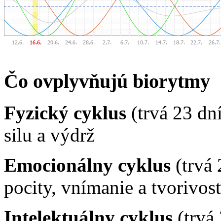
Čo ovplyvňujú biorytmy
Fyzický cyklus
(trvá 23 dn
silu a výdrž
Emocionálny cyklus
(trvá 
pocity, vnímanie a tvorivos
Intelektuálny cyklus
(trvá