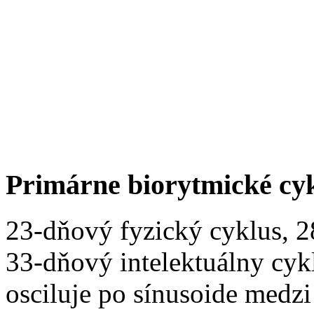
Primárne biorytmické cy
23-dňový fyzický cyklus, 
33-dňový intelektuálny cyk
osciluje po sínusoide medz