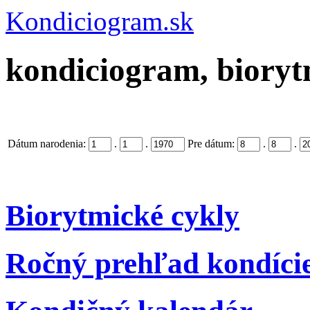
Kondiciogram.sk
kondiciogram, biorytm
Dátum narodenia:
.
.
Pre dátum:
.
.
Biorytmické cykly
Ročný prehľad kondíci