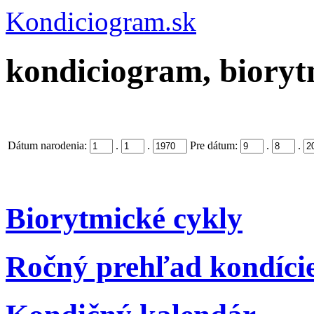
Kondiciogram.sk
kondiciogram, biorytm
Dátum narodenia:
.
.
Pre dátum:
.
.
Biorytmické cykly
Ročný prehľad kondíci