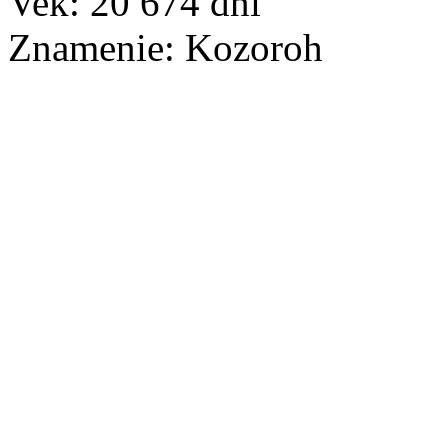
Vek:
20 674
dní
Znamenie:
Kozoroh