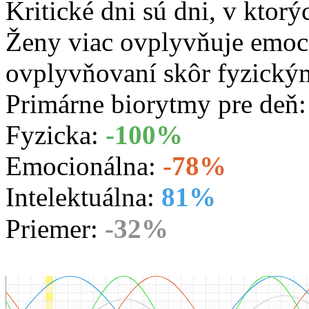
Kritické dni sú dni, v ktorý
Ženy viac ovplyvňuje emoc
ovplyvňovaní skôr fyzický
Primárne biorytmy pre deň
Fyzicka:
-100%
Emocionálna:
-78%
Intelektuálna:
81%
Priemer:
-32%