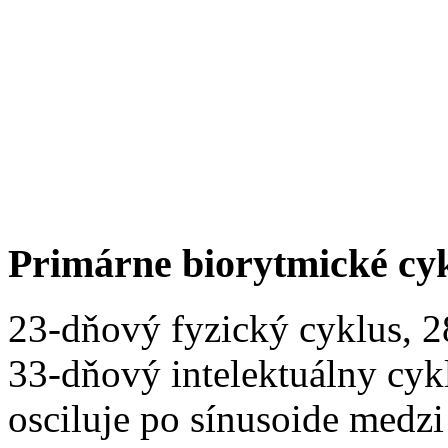
Primárne biorytmické cy
23-dňový fyzický cyklus, 
33-dňový intelektuálny cyk
osciluje po sínusoide medz