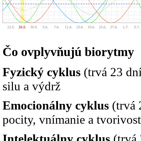
Čo ovplyvňujú biorytmy
Fyzický cyklus
(trvá 23 dn
silu a výdrž
Emocionálny cyklus
(trvá 
pocity, vnímanie a tvorivos
Intelektuálny cyklus
(trvá