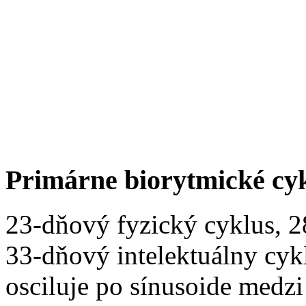
Primárne biorytmické cy
23-dňový fyzický cyklus, 
33-dňový intelektuálny cyk
osciluje po sínusoide medz