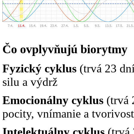
Čo ovplyvňujú biorytmy
Fyzický cyklus
(trvá 23 dn
silu a výdrž
Emocionálny cyklus
(trvá 
pocity, vnímanie a tvorivos
Intelektuálny cyklus
(trvá