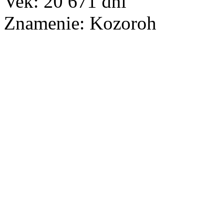
Vek:
20 671
dní
Znamenie:
Kozoroh