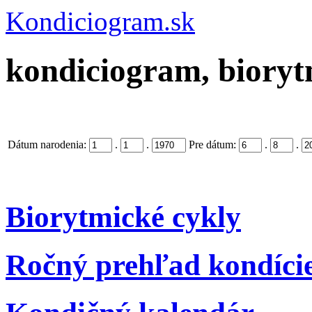
Kondiciogram.sk
kondiciogram, biorytm
Dátum narodenia:
.
.
Pre dátum:
.
.
Biorytmické cykly
Ročný prehľad kondíci