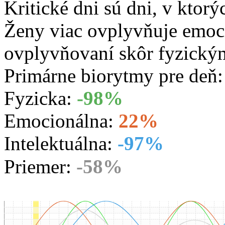
Kritické dni sú dni, v ktorý
Ženy viac ovplyvňuje emoc
ovplyvňovaní skôr fyzický
Primárne biorytmy pre deň
Fyzicka:
-98%
Emocionálna:
22%
Intelektuálna:
-97%
Priemer:
-58%