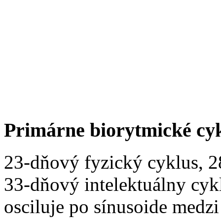
Primárne biorytmické cy
23-dňový fyzický cyklus, 
33-dňový intelektuálny cyk
osciluje po sínusoide medz