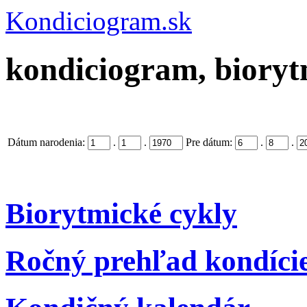
Kondiciogram.sk
kondiciogram, biorytm
Dátum narodenia:
.
.
Pre dátum:
.
.
Biorytmické cykly
Ročný prehľad kondíci