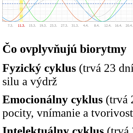
Čo ovplyvňujú biorytmy
Fyzický cyklus
(trvá 23 dn
silu a výdrž
Emocionálny cyklus
(trvá 
pocity, vnímanie a tvorivos
Intelektuálny cyklus
(trvá