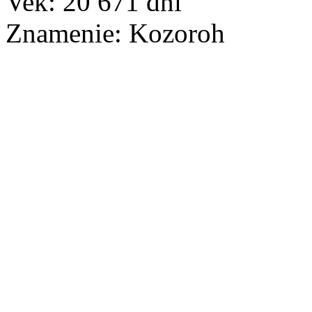
Vek:
20 671
dní
Znamenie:
Kozoroh