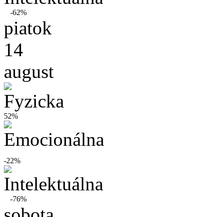
-62%
piatok
14
august
52%
-22%
-76%
sobota