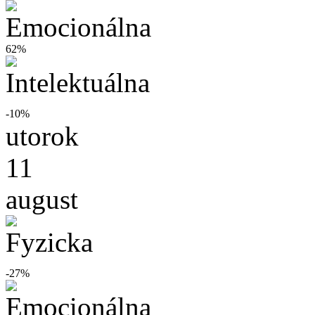
62%
-10%
utorok
11
august
-27%