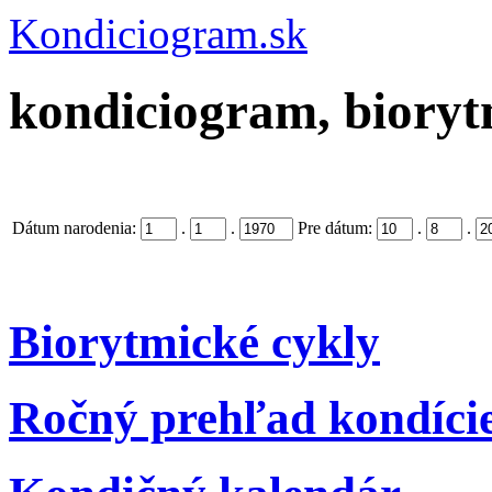
Kondiciogram.sk
kondiciogram, biorytm
Dátum narodenia:
.
.
Pre dátum:
.
.
Biorytmické cykly
Ročný prehľad kondíci