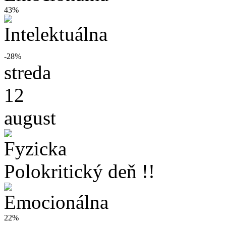
43%
-28%
streda
12
august
Polokritický deň !!
22%