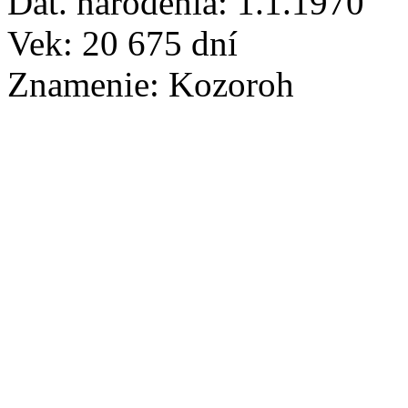
Dát. narodenia:
1.1.1970
Vek:
20 675
dní
Znamenie:
Kozoroh