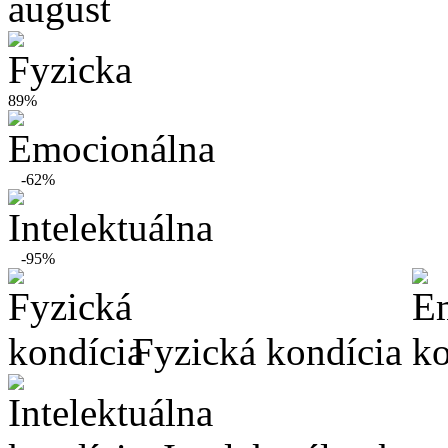
august
89%
-62%
-95%
Fyzická kondícia