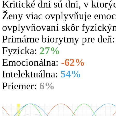
Kritické dni sú dni, v ktorý
Ženy viac ovplyvňuje emoc
ovplyvňovaní skôr fyzický
Primárne biorytmy pre deň
Fyzicka:
27%
Emocionálna:
-62%
Intelektuálna:
54%
Priemer:
6%