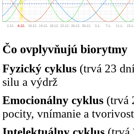
Čo ovplyvňujú biorytmy
Fyzický cyklus
(trvá 23 dn
silu a výdrž
Emocionálny cyklus
(trvá 
pocity, vnímanie a tvorivos
Intelektuálny cyklus
(trvá