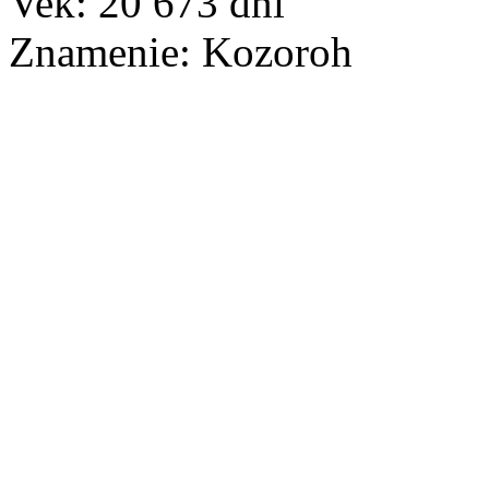
Vek:
20 673
dní
Znamenie:
Kozoroh