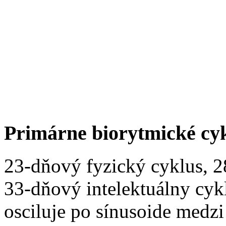
Primárne biorytmické cy
23-dňový fyzický cyklus, 
33-dňový intelektuálny cyk
osciluje po sínusoide medz