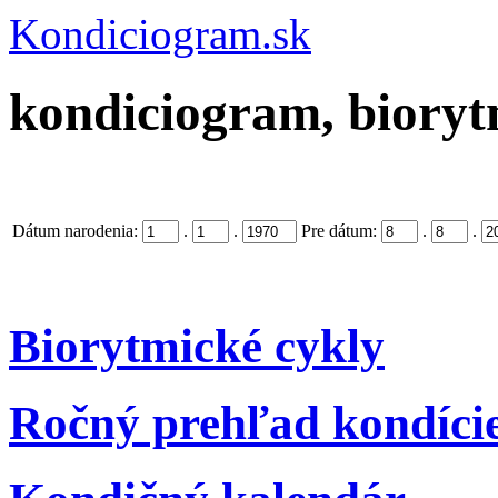
Kondiciogram.sk
kondiciogram, biorytm
Dátum narodenia:
.
.
Pre dátum:
.
.
Biorytmické cykly
Ročný prehľad kondíci