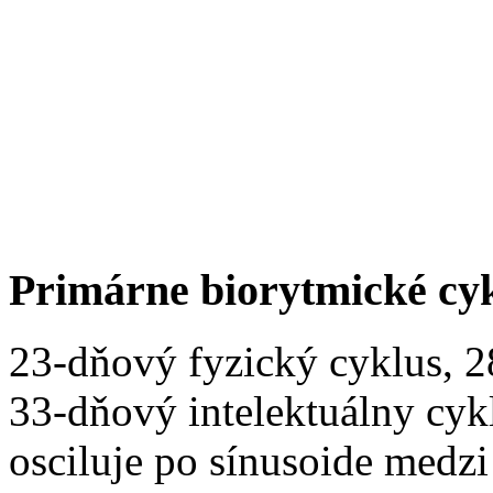
Primárne biorytmické cy
23-dňový fyzický cyklus, 
33-dňový intelektuálny cyk
osciluje po sínusoide medz