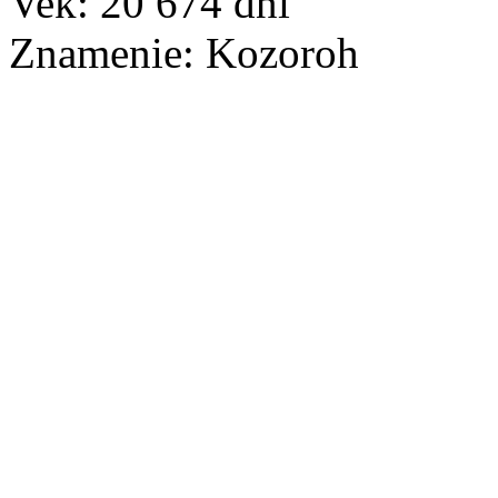
Vek:
20 674
dní
Znamenie:
Kozoroh