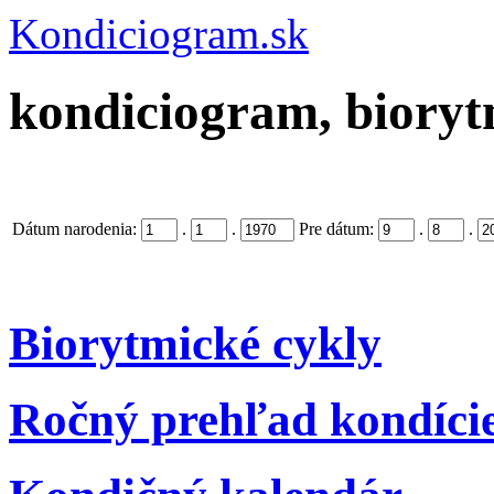
Kondiciogram.sk
kondiciogram, biorytm
Dátum narodenia:
.
.
Pre dátum:
.
.
Biorytmické cykly
Ročný prehľad kondíci