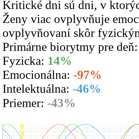
Kritické dni sú dni, v ktorý
Ženy viac ovplyvňuje emoc
ovplyvňovaní skôr fyzický
Primárne biorytmy pre deň
Fyzicka:
14%
Emocionálna:
-97%
Intelektuálna:
-46%
Priemer:
-43%