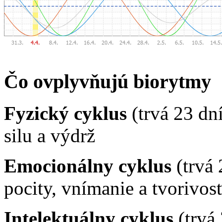
Čo ovplyvňujú biorytmy
Fyzický cyklus
(trvá 23 dn
silu a výdrž
Emocionálny cyklus
(trvá 
pocity, vnímanie a tvorivos
Intelektuálny cyklus
(trvá